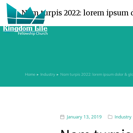
Nam turpis 2022: lorem ipsum d
Home
Industry
Nam turpis 2022: lorem ipsum dolor & gl
You are here:
January 13, 2019
Industry