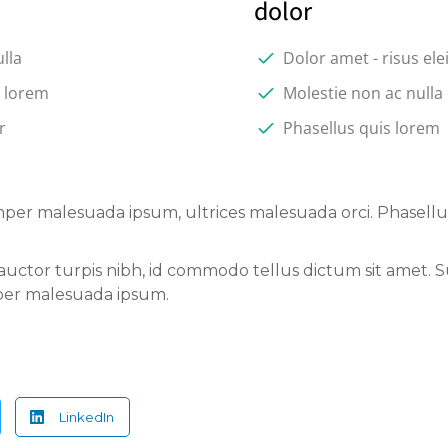
dolor
ulla
Dolor amet - risus ele
s lorem
Molestie non ac nulla
r
Phasellus quis lorem
er malesuada ipsum, ultrices malesuada orci. Phasellus 
 auctor turpis nibh, id commodo tellus dictum sit amet. 
mper malesuada ipsum.
LinkedIn