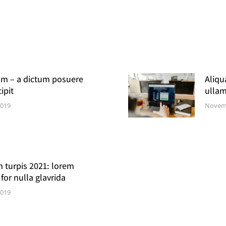
am – a dictum posuere
Aliqu
ipit
ullam
2019
Novemb
 turpis 2021: lorem
for nulla glavrida
2019