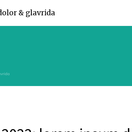
olor & glavrida
avrida