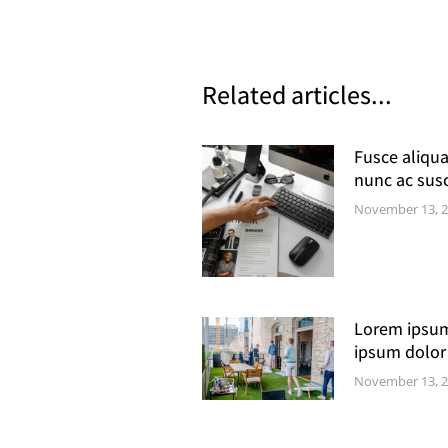
Related articles...
Fusce aliqu
nunc ac susc
November 13, 
Lorem ipsum
ipsum dolor 
November 13, 