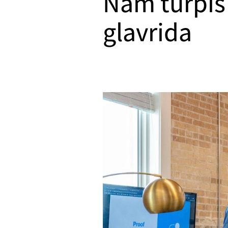
Nam turpis
glavrida